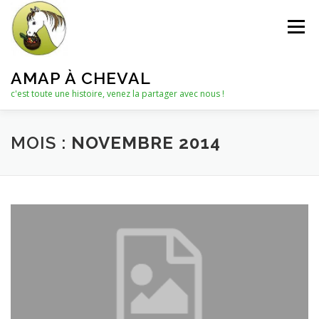
Aller
au
Menu
contenu
AMAP À CHEVAL
c'est toute une histoire, venez la partager avec nous !
QUI SOMMES-NOUS ?
MOIS :
NOVEMBRE 2014
LE C.A. : COLLECTIF D’ANIMATION
ACTUALITÉS
LES PANIERS
NOTRE PARTENAIRE
LES AUTRES PRODUITS