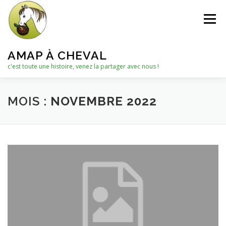
Aller
au
Menu
contenu
AMAP À CHEVAL
c'est toute une histoire, venez la partager avec nous !
QUI SOMMES-NOUS ?
MOIS :
NOVEMBRE 2022
LE C.A. : COLLECTIF D’ANIMATION
ACTUALITÉS
LES PANIERS
NOTRE PARTENAIRE
LES AUTRES PRODUITS