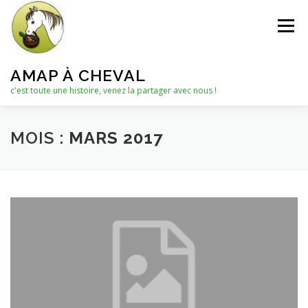
Aller
au
Menu
contenu
AMAP À CHEVAL
c'est toute une histoire, venez la partager avec nous !
QUI SOMMES-NOUS ?
MOIS :
MARS 2017
LE C.A. : COLLECTIF D’ANIMATION
ACTUALITÉS
LES PANIERS
NOTRE PARTENAIRE
LES AUTRES PRODUITS