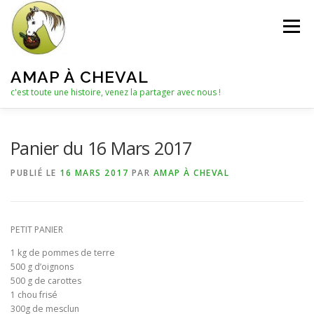
Aller
au
Menu
contenu
AMAP À CHEVAL
c'est toute une histoire, venez la partager avec nous !
QUI SOMMES-NOUS ?
Panier du 16 Mars 2017
PUBLIÉ LE
16 MARS 2017
PAR
AMAP À CHEVAL
LE C.A. : COLLECTIF D’ANIMATION
ACTUALITÉS
PETIT PANIER
LES PANIERS
NOTRE PARTENAIRE
1 kg de pommes de terre
500 g d’oignons
500 g de carottes
LES AUTRES PRODUITS
1 chou frisé
300g de mesclun