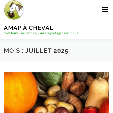
Aller
au
Menu
contenu
AMAP À CHEVAL
c'est toute une histoire, venez la partager avec nous !
QUI SOMMES-NOUS ?
MOIS :
JUILLET 2025
LE C.A. : COLLECTIF D’ANIMATION
ACTUALITÉS
LES PANIERS
NOTRE PARTENAIRE
LES AUTRES PRODUITS