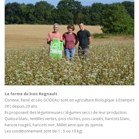
La ferme du bois Regnault :
Corinne, René et Léo GODEAU sont en agriculture Biologique à Etampes
(91) depuis 20 ans.
Ils proposent des légumineuses ( légumes secs ) de leur production.
Quinoa blanc, lentilles vertes, pois chiches, pois cassés, haricots blanc,
haricot rouges, haricots noir, Millet ainsi que du quinoa.
Les conditionnement sont de 1 , 5 ou 10 kg).