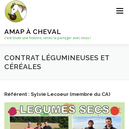
Aller
au
Menu
contenu
AMAP À CHEVAL
c'est toute une histoire, venez la partager avec nous !
QUI SOMMES-NOUS ?
CONTRAT LÉGUMINEUSES ET
CÉRÉALES
LE C.A. : COLLECTIF D’ANIMATION
ACTUALITÉS
Référent : Sylvie Lecoeur (membre du CA)
LES PANIERS
NOTRE PARTENAIRE
LES AUTRES PRODUITS