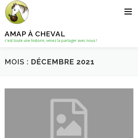
Aller
au
Menu
contenu
AMAP À CHEVAL
c'est toute une histoire, venez la partager avec nous !
QUI SOMMES-NOUS ?
MOIS :
DÉCEMBRE 2021
LE C.A. : COLLECTIF D’ANIMATION
ACTUALITÉS
LES PANIERS
NOTRE PARTENAIRE
LES AUTRES PRODUITS