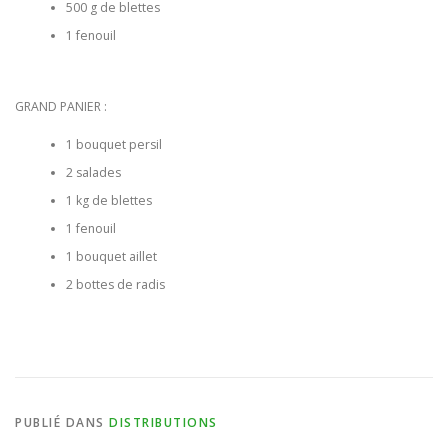
500 g de blettes
1 fenouil
BULLETIN D’ADHÉSION ET CONTRATS
GRAND PANIER :
1 bouquet persil
2 salades
1 kg de blettes
1 fenouil
1 bouquet aillet
2 bottes de radis
PUBLIÉ DANS
DISTRIBUTIONS