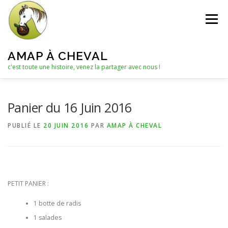
Aller
au
Menu
contenu
AMAP À CHEVAL
c'est toute une histoire, venez la partager avec nous !
QUI SOMMES-NOUS ?
Panier du 16 Juin 2016
PUBLIÉ LE
20 JUIN 2016
PAR
AMAP À CHEVAL
LE C.A. : COLLECTIF D’ANIMATION
ACTUALITÉS
LES PANIERS
NOTRE PARTENAIRE
PETIT PANIER :
1 botte de radis
LES AUTRES PRODUITS
1 salades