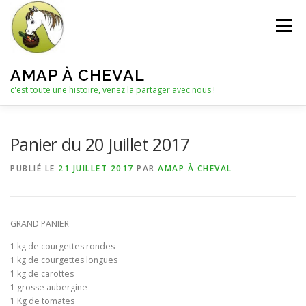
Aller
au
Menu
contenu
AMAP À CHEVAL
c'est toute une histoire, venez la partager avec nous !
QUI SOMMES-NOUS ?
Panier du 20 Juillet 2017
PUBLIÉ LE
21 JUILLET 2017
PAR
AMAP À CHEVAL
LE C.A. : COLLECTIF D’ANIMATION
ACTUALITÉS
GRAND PANIER
LES PANIERS
NOTRE PARTENAIRE
1 kg de courgettes rondes
1 kg de courgettes longues
1 kg de carottes
LES AUTRES PRODUITS
1 grosse aubergine
1 Kg de tomates