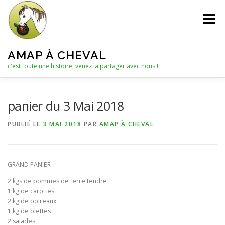
Aller
au
Menu
contenu
AMAP À CHEVAL
c'est toute une histoire, venez la partager avec nous !
QUI SOMMES-NOUS ?
panier du 3 Mai 2018
PUBLIÉ LE
3 MAI 2018
PAR
AMAP À CHEVAL
LE C.A. : COLLECTIF D’ANIMATION
ACTUALITÉS
GRAND PANIER
LES PANIERS
NOTRE PARTENAIRE
2 kgs de pommes de terre tendre
1 kg de carottes
2 kg de poireaux
LES AUTRES PRODUITS
1 kg de blettes
2 salades