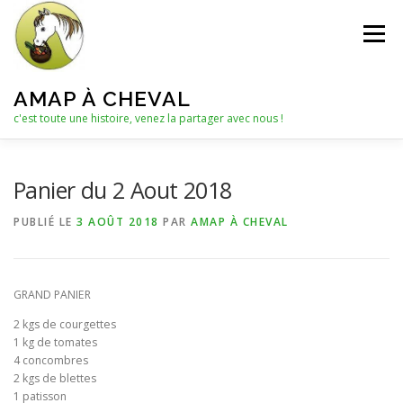
Aller
au
Menu
contenu
AMAP À CHEVAL
c'est toute une histoire, venez la partager avec nous !
QUI SOMMES-NOUS ?
Panier du 2 Aout 2018
PUBLIÉ LE
3 AOÛT 2018
PAR
AMAP À CHEVAL
LE C.A. : COLLECTIF D’ANIMATION
ACTUALITÉS
GRAND PANIER
LES PANIERS
NOTRE PARTENAIRE
2 kgs de courgettes
1 kg de tomates
4 concombres
LES AUTRES PRODUITS
2 kgs de blettes
1 patisson