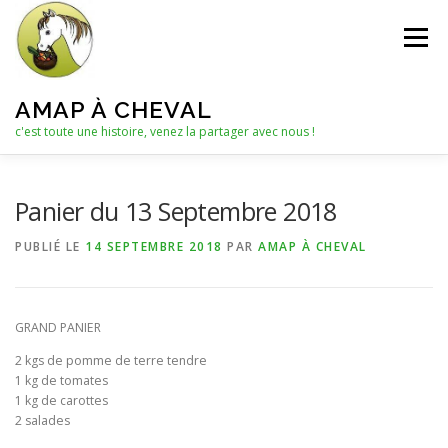
Aller
au
Menu
contenu
AMAP À CHEVAL
c'est toute une histoire, venez la partager avec nous !
QUI SOMMES-NOUS ?
Panier du 13 Septembre 2018
PUBLIÉ LE
14 SEPTEMBRE 2018
PAR
AMAP À CHEVAL
LE C.A. : COLLECTIF D’ANIMATION
ACTUALITÉS
GRAND PANIER
LES PANIERS
NOTRE PARTENAIRE
2 kgs de pomme de terre tendre
1 kg de tomates
1 kg de carottes
LES AUTRES PRODUITS
2 salades