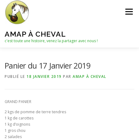
Aller
au
Menu
contenu
AMAP À CHEVAL
c'est toute une histoire, venez la partager avec nous !
QUI SOMMES-NOUS ?
Panier du 17 Janvier 2019
PUBLIÉ LE
18 JANVIER 2019
PAR
AMAP À CHEVAL
LE C.A. : COLLECTIF D’ANIMATION
ACTUALITÉS
GRAND PANIER
LES PANIERS
NOTRE PARTENAIRE
2 kgs de pomme de terre tendres
1 kg de carottes
1 kg d’oignons
LES AUTRES PRODUITS
1 gros chou
2 salades