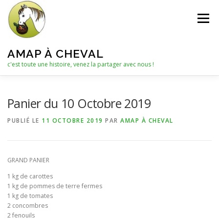
Aller
au
Menu
contenu
AMAP À CHEVAL
c'est toute une histoire, venez la partager avec nous !
QUI SOMMES-NOUS ?
Panier du 10 Octobre 2019
PUBLIÉ LE
11 OCTOBRE 2019
PAR
AMAP À CHEVAL
LE C.A. : COLLECTIF D’ANIMATION
ACTUALITÉS
GRAND PANIER
LES PANIERS
NOTRE PARTENAIRE
1 kg de carottes
1 kg de pommes de terre fermes
1 kg de tomates
LES AUTRES PRODUITS
2 concombres
2 fenouils