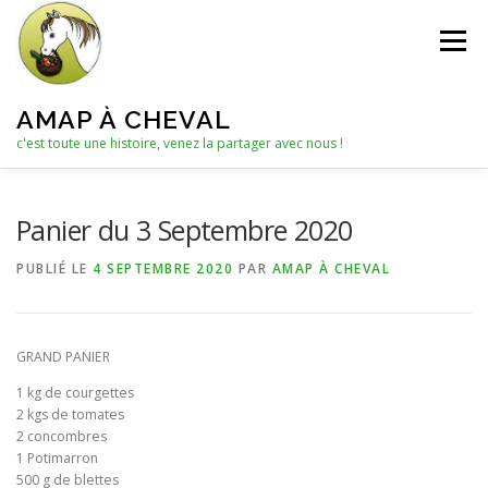
Aller
au
Menu
contenu
AMAP À CHEVAL
c'est toute une histoire, venez la partager avec nous !
QUI SOMMES-NOUS ?
Panier du 3 Septembre 2020
PUBLIÉ LE
4 SEPTEMBRE 2020
PAR
AMAP À CHEVAL
LE C.A. : COLLECTIF D’ANIMATION
ACTUALITÉS
GRAND PANIER
LES PANIERS
NOTRE PARTENAIRE
1 kg de courgettes
2 kgs de tomates
2 concombres
LES AUTRES PRODUITS
1 Potimarron
500 g de blettes