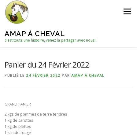
Aller
au
Menu
contenu
AMAP À CHEVAL
c'est toute une histoire, venez la partager avec nous !
QUI SOMMES-NOUS ?
Panier du 24 Février 2022
PUBLIÉ LE
24 FÉVRIER 2022
PAR
AMAP À CHEVAL
LE C.A. : COLLECTIF D’ANIMATION
ACTUALITÉS
GRAND PANIER
LES PANIERS
NOTRE PARTENAIRE
2
kgs de pommes de terre tendres
1 kg de carottes
1 kg de blettes
LES AUTRES PRODUITS
1 salade rouge