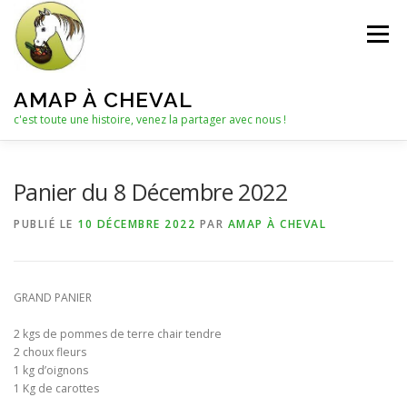
Aller
au
Menu
contenu
AMAP À CHEVAL
c'est toute une histoire, venez la partager avec nous !
QUI SOMMES-NOUS ?
Panier du 8 Décembre 2022
PUBLIÉ LE
10 DÉCEMBRE 2022
PAR
AMAP À CHEVAL
LE C.A. : COLLECTIF D’ANIMATION
ACTUALITÉS
GRAND PANIER
LES PANIERS
NOTRE PARTENAIRE
2 kgs de pommes de terre chair tendre
2 choux fleurs
1 kg d’oignons
LES AUTRES PRODUITS
1 Kg de carottes