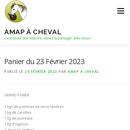
Aller
au
Menu
contenu
AMAP À CHEVAL
c'est toute une histoire, venez la partager avec nous !
QUI SOMMES-NOUS ?
Panier du 23 Février 2023
PUBLIÉ LE
24 FÉVRIER 2023
PAR
AMAP À CHEVAL
LE C.A. : COLLECTIF D’ANIMATION
ACTUALITÉS
GRAND PANIER
LES PANIERS
NOTRE PARTENAIRE
2 kgs de pommes de terre tendres
1 kg de carottes
1 kg de poireaux
LES AUTRES PRODUITS
1 kg d’oignons
4 grosses endives