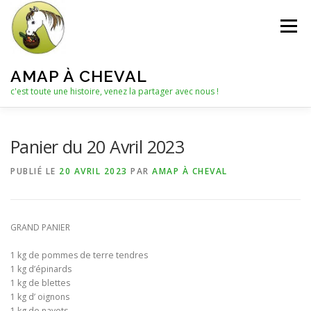
Aller
au
Menu
contenu
AMAP À CHEVAL
c'est toute une histoire, venez la partager avec nous !
QUI SOMMES-NOUS ?
Panier du 20 Avril 2023
PUBLIÉ LE
20 AVRIL 2023
PAR
AMAP À CHEVAL
LE C.A. : COLLECTIF D’ANIMATION
ACTUALITÉS
GRAND PANIER
LES PANIERS
NOTRE PARTENAIRE
1 kg de pommes de terre tendres
1 kg d’épinards
1 kg de blettes
LES AUTRES PRODUITS
1 kg d’ oignons
1 kg de navets