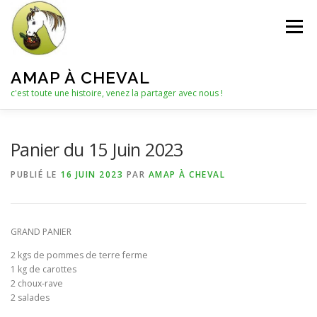
Aller
au
Menu
contenu
AMAP À CHEVAL
c'est toute une histoire, venez la partager avec nous !
QUI SOMMES-NOUS ?
Panier du 15 Juin 2023
PUBLIÉ LE
16 JUIN 2023
PAR
AMAP À CHEVAL
LE C.A. : COLLECTIF D’ANIMATION
ACTUALITÉS
GRAND PANIER
LES PANIERS
NOTRE PARTENAIRE
2 kgs de pommes de terre ferme
1 kg de carottes
2 choux-rave
LES AUTRES PRODUITS
2 salades