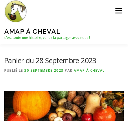
Aller
au
Menu
contenu
AMAP À CHEVAL
c'est toute une histoire, venez la partager avec nous !
QUI SOMMES-NOUS ?
Panier du 28 Septembre 2023
PUBLIÉ LE
30 SEPTEMBRE 2023
PAR
AMAP À CHEVAL
LE C.A. : COLLECTIF D’ANIMATION
ACTUALITÉS
LES PANIERS
NOTRE PARTENAIRE
LES AUTRES PRODUITS