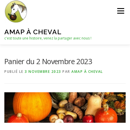
Aller
au
Menu
contenu
AMAP À CHEVAL
c'est toute une histoire, venez la partager avec nous !
QUI SOMMES-NOUS ?
Panier du 2 Novembre 2023
PUBLIÉ LE
3 NOVEMBRE 2023
PAR
AMAP À CHEVAL
LE C.A. : COLLECTIF D’ANIMATION
ACTUALITÉS
LES PANIERS
NOTRE PARTENAIRE
LES AUTRES PRODUITS